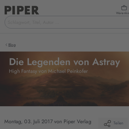
Warenko
Suchbegriff
eingeben
Blog
Die Legenden von Astray
High Fantasy von Michael Peinkofer
Montag, 03. Juli 2017
von Piper Verlag
Teilen