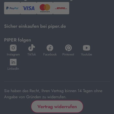
PayPal,
Visa
und
DHL.
Mastercard.
Sicher einkaufen bei piper.de
PIPER folgen
öffnet
öffnet
öffnet
öffnet
öffnet
in
in
in
in
in
Instagram
TikTok
Facebook
Pinterest
Youtube
neuem
neuem
neuem
neuem
neuem
öffnet
Tab
Tab
Tab
Tab
Tab
in
LinkedIn
neuem
Tab
Sie haben das Recht, Ihren Vertrag binnen 14 Tagen ohne
Angabe von Gründen zu widerrufen.
Vertrag widerrufen