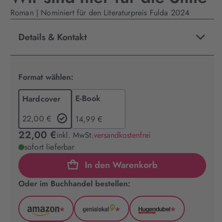
Roman | Nominiert für den Literaturpreis Fulda 2024
Details & Kontakt
Format wählen:
E-Book
Hardcover
22,00 €
14,99 €
22,00 €
inkl. MwSt.
versandkostenfrei
sofort lieferbar
In den Warenkorb
Oder im Buchhandel bestellen:
*
*
*
Amazon
GenialLokal
Hugendubel