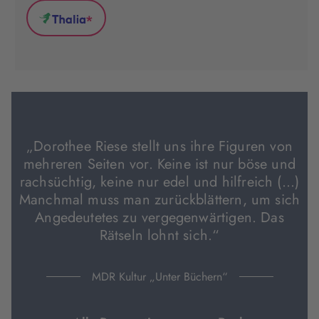
(wird
(wird
(wird
*
in
in
in
Thalia
neuem
neuem
neuem
(wird
Tab
Tab
Tab
in
geöffnet)
geöffnet)
geöffnet)
neuem
Tab
geöffnet)
„Dorothee Riese stellt uns ihre Figuren von
mehreren Seiten vor. Keine ist nur böse und
rachsüchtig, keine nur edel und hilfreich (…)
Manchmal muss man zurückblättern, um sich
Angedeutetes zu vergegenwärtigen. Das
Rätseln lohnt sich.“
MDR Kultur „Unter Büchern“