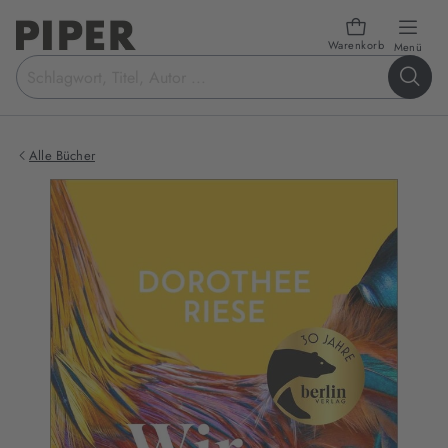
Warenkorb
öffn
Menü
Suchbegriff
eingeben
Alle Bücher
Produktbilder
zum
Buch