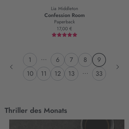
Lia Middleton
Confession Room
Paperback
17,00 €
...
1
6
7
8
9
...
10
11
12
13
33
Thriller des Monats