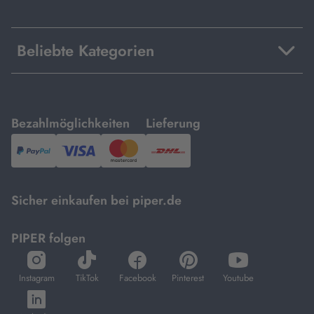
Beliebte Kategorien
mit
mit
Bezahlmöglichkeiten
Lieferung
PayPal,
Visa
und
DHL.
Mastercard.
Sicher einkaufen bei piper.de
PIPER folgen
öffnet
öffnet
öffnet
öffnet
öffnet
in
in
in
in
in
Instagram
TikTok
Facebook
Pinterest
Youtube
neuem
neuem
neuem
neuem
neuem
öffnet
Tab
Tab
Tab
Tab
Tab
in