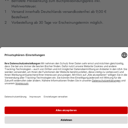
**
Befristete Preissenkung zum Buchpreisbindungspreis inkl.
Mehrwertsteuer.
1
Versand innerhalb Deutschlands versandkostenfrei ab 9,00 €
Bestellwert.
2
Vorbestellung ab 30 Tage vor Erscheinungstermin möglich.