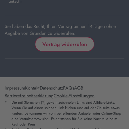
LinkedIn
neuem
Tab
Sie haben das Recht, Ihren Vertrag binnen 14 Tagen ohne
Angabe von Gründen zu widerrufen.
Vertrag widerrufen
Impressum
Kontakt
Datenschutz
FAQs
AGB
Barrierefreiheitserklärung
Cookie-Einstellungen
*
Die mit Sternchen (*) gekennzeichneten Links sind Affiliate-Links.
Wenn Sie auf einen solchen Link klicken und auf der Zielseite etwas
kaufen, bekommen wir vom betreffenden Anbieter oder Online-Shop
eine Vermittlerprovision. Es entstehen für Sie keine Nachteile beim
Kauf oder Preis.