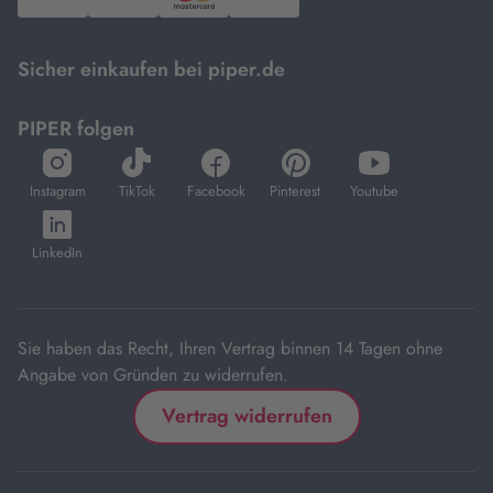
PayPal,
Visa
und
DHL.
Mastercard.
Sicher einkaufen bei piper.de
PIPER folgen
öffnet
öffnet
öffnet
öffnet
öffnet
in
in
in
in
in
Instagram
TikTok
Facebook
Pinterest
Youtube
neuem
neuem
neuem
neuem
neuem
öffnet
Tab
Tab
Tab
Tab
Tab
in
LinkedIn
neuem
Tab
Sie haben das Recht, Ihren Vertrag binnen 14 Tagen ohne
Angabe von Gründen zu widerrufen.
Vertrag widerrufen