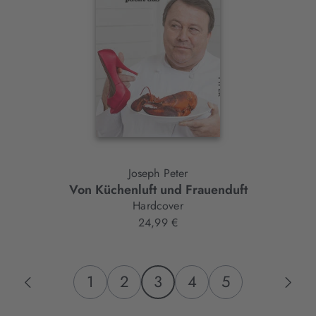
Joseph Peter
Von Küchenluft und Frauenduft
Hardcover
24,99 €
1
2
3
4
5