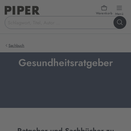
Warenkorb
öffn
Menü
Suchbegriff
eingeben
Sachbuch
Gesundheitsratgeber
Ratgeber und Sachbücher zu