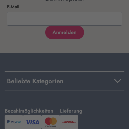
E-Mail
Beliebte Kategorien
mit
mit
Bezahlmöglichkeiten
Lieferung
PayPal,
Visa
und
DHL.