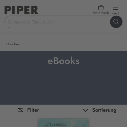
Warenkorb
öffn
Menü
Suchbegriff
eingeben
Bücher
eBooks
Filter
Sortierung