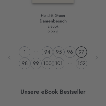
Hendrik Groen
Damenbesuch
E-Book
9,99 €
...
1
94
95
96
97
...
98
99
100
101
152
Unsere eBook Bestseller