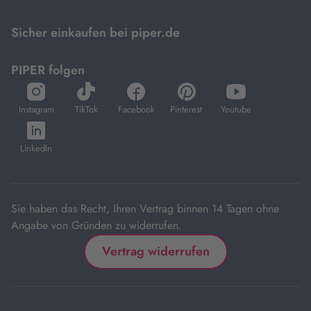
Mastercard.
Sicher einkaufen bei piper.de
PIPER folgen
öffnet
öffnet
öffnet
öffnet
öffnet
in
in
in
in
in
Instagram
TikTok
Facebook
Pinterest
Youtube
neuem
neuem
neuem
neuem
neuem
öffnet
Tab
Tab
Tab
Tab
Tab
in
LinkedIn
neuem
Tab
Sie haben das Recht, Ihren Vertrag binnen 14 Tagen ohne
Angabe von Gründen zu widerrufen.
Vertrag widerrufen