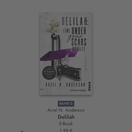
Interaktives
Slider-
Element
BAND 2
Ariel N. Anderson
Delilah
E-Book
1,99 €