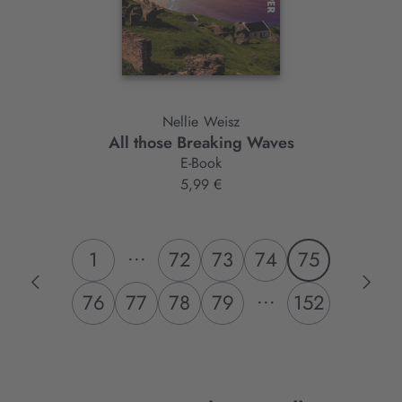
Nellie Weisz
All those Breaking Waves
E-Book
5,99 €
...
1
72
73
74
75
...
76
77
78
79
152