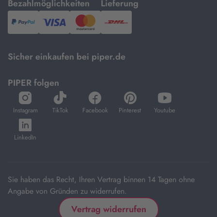
mit
mit
Bezahlmöglichkeiten
Lieferung
PayPal,
Visa
und
DHL.
Mastercard.
Sicher einkaufen bei piper.de
PIPER folgen
öffnet
öffnet
öffnet
öffnet
öffnet
in
in
in
in
in
Instagram
TikTok
Facebook
Pinterest
Youtube
neuem
neuem
neuem
neuem
neuem
öffnet
Tab
Tab
Tab
Tab
Tab
in
LinkedIn
neuem
Tab
Sie haben das Recht, Ihren Vertrag binnen 14 Tagen ohne
Angabe von Gründen zu widerrufen.
Vertrag widerrufen