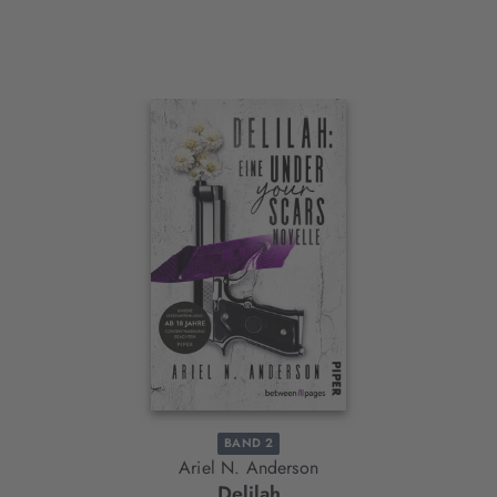
Interaktives
Slider-
Element
BAND 2
Ariel N. Anderson
Delilah