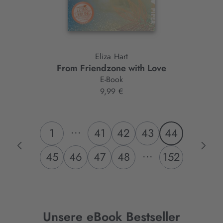
Eliza Hart
From Friendzone with Love
E-Book
9,99 €
...
1
41
42
43
44
...
45
46
47
48
152
Unsere eBook Bestseller