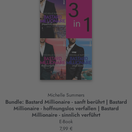
Interaktives
Slider-
Element
Michelle Summers
Bundle: Bastard Millionaire - sanft berührt | Bastard
B
Millionaire - hoffnungslos verfallen | Bastard
Millionaire - sinnlich verführt
E-Book
7,99 €