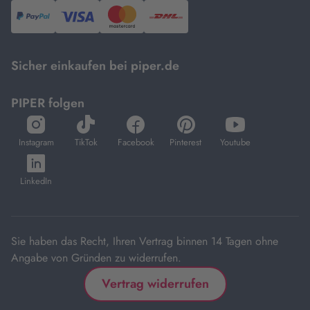
PayPal,
Visa
und
DHL.
Mastercard.
Sicher einkaufen bei piper.de
PIPER folgen
öffnet
öffnet
öffnet
öffnet
öffnet
in
in
in
in
in
Instagram
TikTok
Facebook
Pinterest
Youtube
neuem
neuem
neuem
neuem
neuem
öffnet
Tab
Tab
Tab
Tab
Tab
in
LinkedIn
neuem
Tab
Sie haben das Recht, Ihren Vertrag binnen 14 Tagen ohne
Angabe von Gründen zu widerrufen.
Vertrag widerrufen