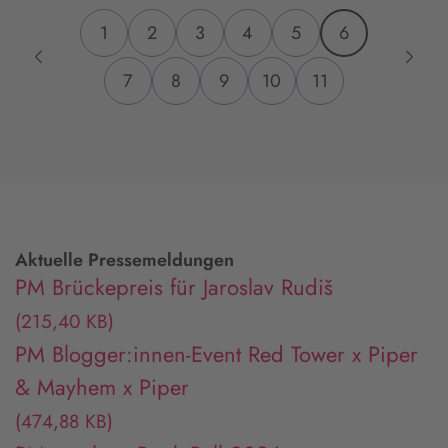
1
2
3
4
5
6
7
8
9
10
11
Aktuelle Pressemeldungen
PM Brückepreis für Jaroslav Rudiš
(215,40 KB)
PM Blogger:innen-Event Red Tower x Piper
& Mayhem x Piper
(474,88 KB)