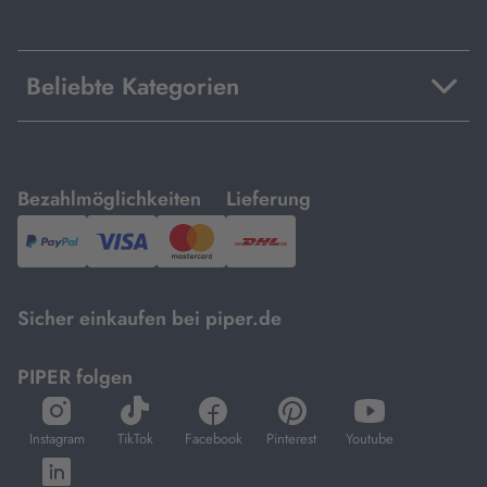
Beliebte Kategorien
mit
mit
Bezahlmöglichkeiten
Lieferung
PayPal,
Visa
und
DHL.
Mastercard.
Sicher einkaufen bei piper.de
PIPER folgen
öffnet
öffnet
öffnet
öffnet
öffnet
in
in
in
in
in
Instagram
TikTok
Facebook
Pinterest
Youtube
neuem
neuem
neuem
neuem
neuem
öffnet
Tab
Tab
Tab
Tab
Tab