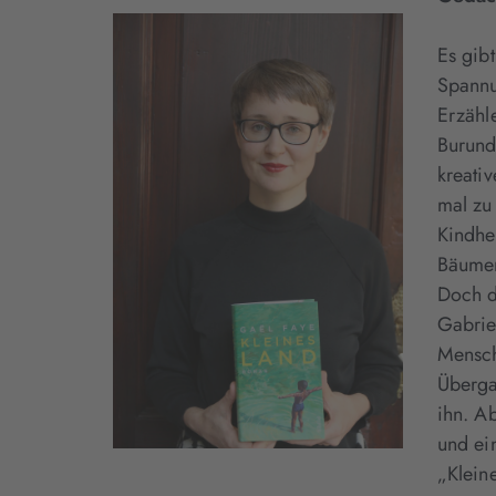
Es gib
Spannu
Erzähl
Burund
kreati
mal zu
Kindhe
Bäumen
Doch d
Gabrie
Mensch
Überga
ihn. Ab
und ei
„Kleine