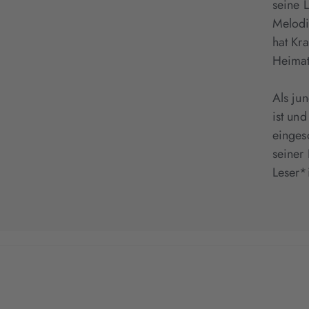
seine 
Melodi
hat Kr
Heimat
Als ju
ist un
einges
seiner
Leser*