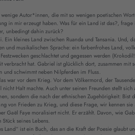
t wenige Autor*innen, die mit so wenigen poetischen Wort
ng in mir erzeugt haben. Was für ein Land ist das?, frage 
er, unbedingt dahin zurück?
i. Ein kleines Land zwischen Ruanda und Tansania. Und, das
ven und musikalischen Sprache: ein farbenfrohes Land, vol
 Festzwecken geschlachtet und gegessen werden (Krokodil!)
it verbracht hat. Gabriel ist glücklich dort, zusammen mi
 und schwimmt neben Nilpferden im Fluss.
as war vor dem Krieg. Vor dem Völkermord, der Tausende 
l nicht Halt machte. Auch unter seinen Freunden stellt sic
en, sondern die nach der ethnischen Zugehörigkeit: Bist du
ng von Frieden zu Krieg, und diese Frage, wir kennen sie 
er Gaël Faye moralisiert nicht. Er erzählt. Davon, wie Gab
n Stück seines Lebens.
s Land“ ist ein Buch, das an die Kraft der Poesie glaubt un