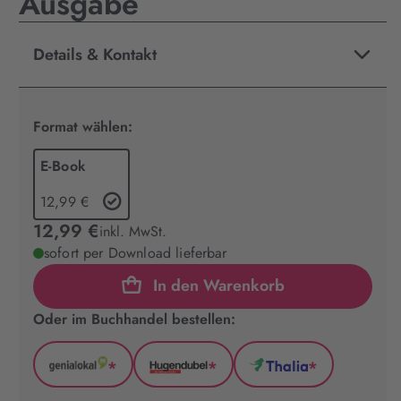
Ausgabe
Details & Kontakt
Format wählen:
E-Book
12,99 €
12,99 €
inkl. MwSt.
sofort per Download lieferbar
In den Warenkorb
Oder im Buchhandel bestellen:
*
*
*
GenialLokal
Hugendubel
Thalia
(wird
(wird
(wird