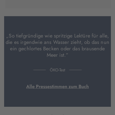
in
in
in
neuem
neuem
neuem
Tab
Tab
Tab
geöffnet)
geöffnet)
geöffnet)
„So tiefgründige wie spritzige Lektüre für alle,
die es irgendwie ans Wasser zieht, ob das nun
ein gechlortes Becken oder das brausende
Meer ist.“
ÖKO-Test
Alle Pressestimmen zum Buch