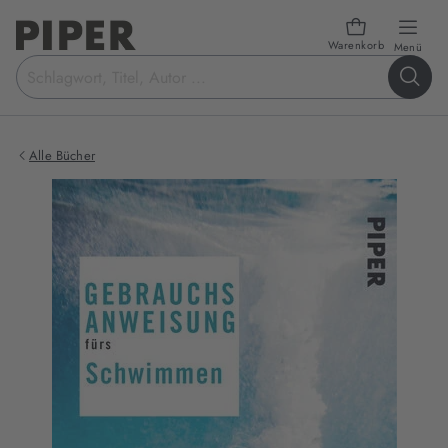
Warenkorb
öffn
Menü
Suchbegriff
eingeben
Alle Bücher