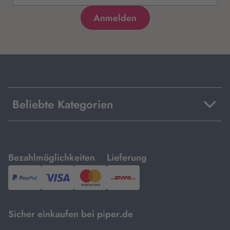
Beliebte Kategorien
mit
mit
Bezahlmöglichkeiten
Lieferung
PayPal,
Visa
und
DHL.
Mastercard.
Sicher einkaufen bei piper.de