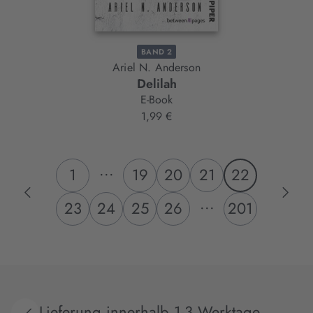
BAND 2
Ariel N. Anderson
Delilah
E-Book
1,99 €
...
1
19
20
21
22
...
23
24
25
26
201
Lieferung innerhalb 1-3 Werktage