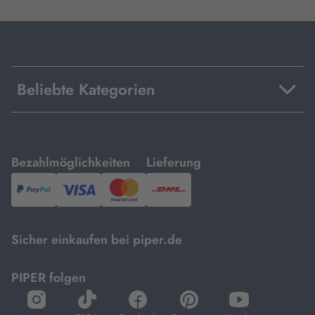
Beliebte Kategorien
mit
mit
Bezahlmöglichkeiten
Lieferung
PayPal,
Visa
und
DHL.
Mastercard.
Sicher einkaufen bei piper.de
PIPER folgen
öffnet
öffnet
öffnet
öffnet
öffnet
in
in
in
in
in