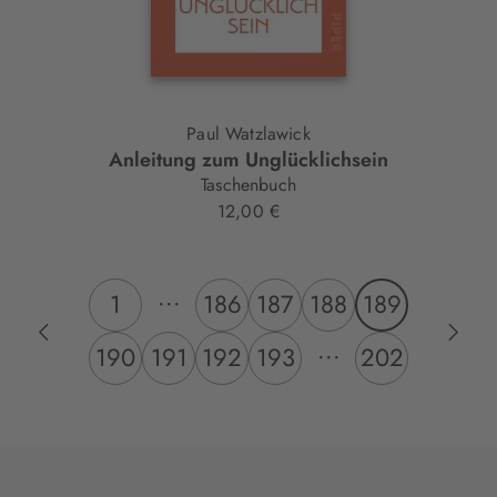
Paul Watzlawick
Anleitung zum Unglücklichsein
Taschenbuch
12,00 €
...
1
186
187
188
189
...
190
191
192
193
202