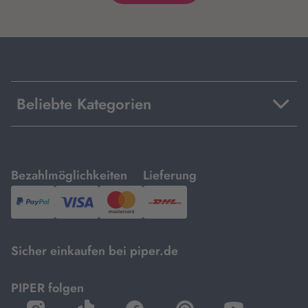
Beliebte Kategorien
mit
mit
Bezahlmöglichkeiten
Lieferung
PayPal,
Visa
und
DHL.
Mastercard.
Sicher einkaufen bei piper.de
PIPER folgen
öffnet
öffnet
öffnet
öffnet
öffnet