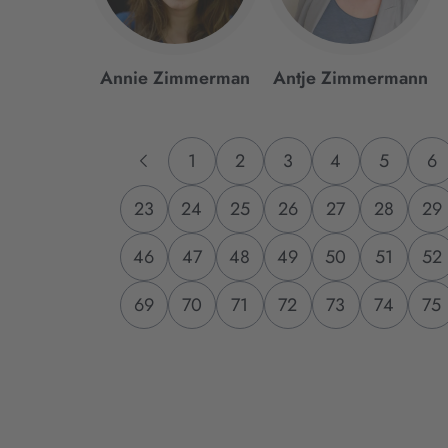
Annie Zimmerman
Antje Zimmermann
1
2
3
4
5
6
23
24
25
26
27
28
29
46
47
48
49
50
51
52
69
70
71
72
73
74
75