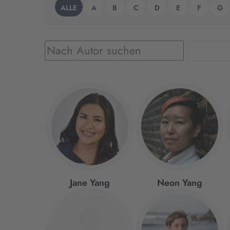
ALLE
A
B
C
D
E
F
G
Jane Yang
Neon Yang