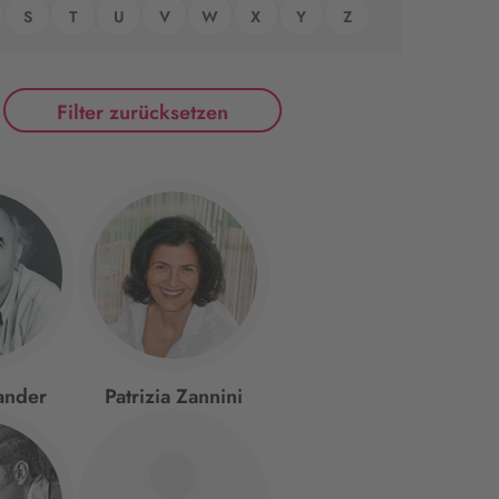
S
T
U
V
W
X
Y
Z
Filter zurücksetzen
ander
Patrizia Zannini