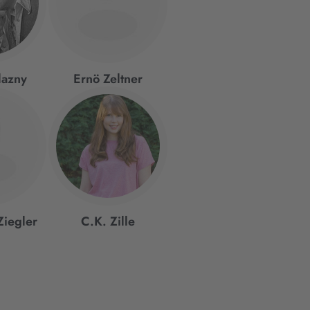
lazny
Ernö Zeltner
Ziegler
C.K. Zille