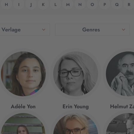
H
I
J
K
L
M
N
O
P
Q
R
Verlage
Genres
Adèle Yon
Erin Young
Helmut Z