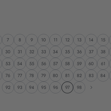
7
8
9
10
11
12
13
14
15
30
31
32
33
34
35
36
37
38
53
54
55
56
57
58
59
60
61
76
77
78
79
80
81
82
83
84
92
93
94
95
96
97
98