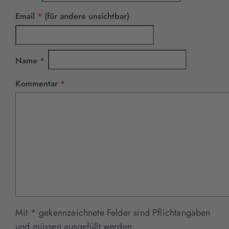
Pflichtfeld
Email
*
(für andere unsichtbar)
Pflichtfeld
Name
*
Pflichtfeld
Kommentar
*
Mit * gekennzeichnete Felder sind Pflichtangaben
und müssen ausgefüllt werden.