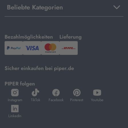
Beliebte Kategorien
mit
mit
Bezahlmöglichkeiten
Lieferung
PayPal,
Visa
und
DHL.
Mastercard.
Sicher einkaufen bei piper.de
PIPER folgen
öffnet
öffnet
öffnet
öffnet
öffnet
in
in
in
in
in
Instagram
TikTok
Facebook
Pinterest
Youtube
neuem
neuem
neuem
neuem
neuem
öffnet
Tab
Tab
Tab
Tab
Tab
in
LinkedIn
neuem
Tab