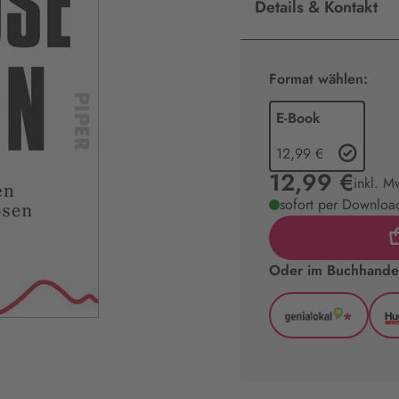
Details & Kontakt
Format wählen:
E-Book
12,99 €
12,99 €
inkl. M
sofort per Download
Oder im Buchhandel
*
GenialLoka
(wird
in
neuem