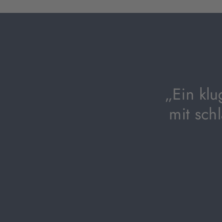
„Ein klu
mit sch