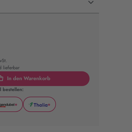
wSt.
 lieferbar
In den Warenkorb
 bestellen:
*
*
l
Hugendubel
Thalia
(wird
(wird
in
in
neuem
neuem