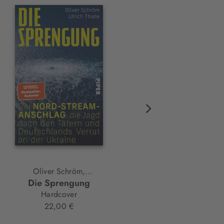
Oliver Schröm,
Matthias Quent
Die Sprengung
Keine Macht der Ohnmach
Ulrich Thiele
Hardcover
Hardcover
22,00 €
22,00 €