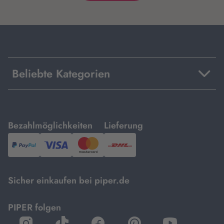
Beliebte Kategorien
mit
mit
Bezahlmöglichkeiten
Lieferung
PayPal,
Visa
und
DHL.
Mastercard.
Sicher einkaufen bei piper.de
PIPER folgen
öffnet
öffnet
öffnet
öffnet
öffnet