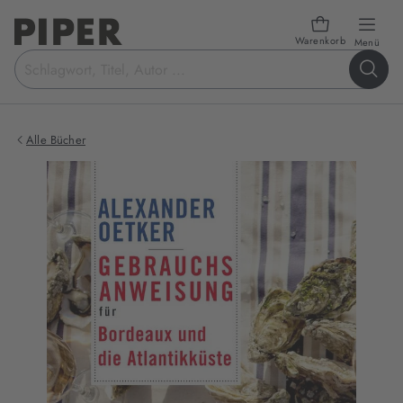
Warenkorb
öffn
Menü
Suchbegriff
eingeben
Alle Bücher
Produktbilder
zum
Buch