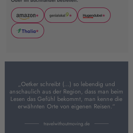
Oder im Buchhandel bestellen:
*
*
*
Amazon
GenialLokal
Hugendubel
(wird
(wird
(wird
*
in
in
in
Thalia
neuem
neuem
neuem
(wird
Tab
Tab
Tab
in
geöffnet)
geöffnet)
geöffnet)
neuem
Tab
geöffnet)
„Oetker schreibt (…) so lebendig und
anschaulich aus der Region, dass man beim
Lesen das Gefühl bekommt, man kenne die
erwähnten Orte von eigenen Reisen.“
travelwithoutmoving.de