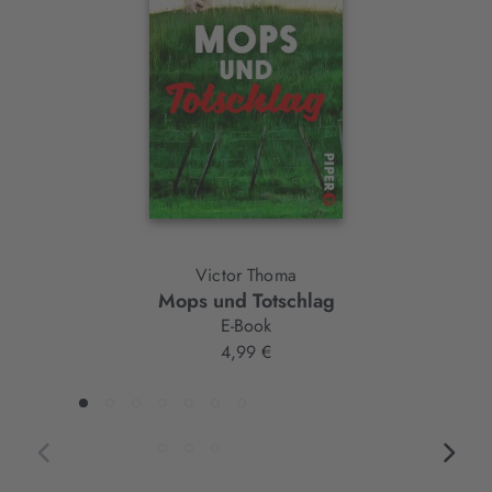
Element
Victor Thoma
Mops und Totschlag
B
E-Book
4,99 €