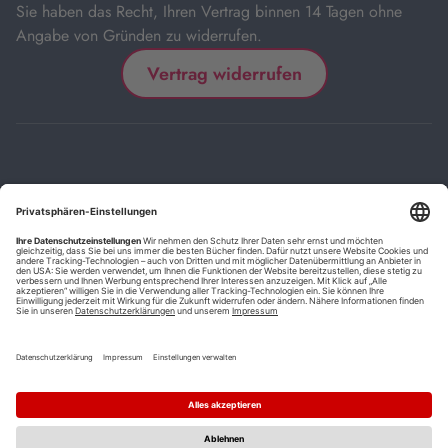
Sie haben das Recht, Ihren Vertrag binnen 14 Tagen ohne
Angabe von Gründen zu widerrufen.
Vertrag widerrufen
Impressum
Kontakt
Datenschutz
FAQs
AGB
Barrierefreiheitserklärung
Cookie-Einstellungen
*
Die mit Sternchen (*) gekennzeichneten Links sind Affiliate-Links.
Wenn Sie auf einen solchen Link klicken und auf der Zielseite etwas
kaufen, bekommen wir vom betreffenden Anbieter oder Online-Shop
eine Vermittlerprovision. Es entstehen für Sie keine Nachteile beim
Kauf oder Preis.
**
Befristete Preissenkung zum Buchpreisbindungspreis inkl.
Mehrwertsteuer.
1
Versand innerhalb Deutschlands versandkostenfrei ab 9,00 €
Bestellwert.
2
Vorbestellung ab 30 Tage vor Erscheinungstermin möglich.