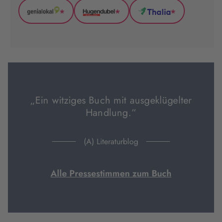
*
*
*
GenialLokal
Hugendubel
Thalia
(wird
(wird
(wird
in
in
in
neuem
neuem
neuem
Tab
Tab
Tab
geöffnet)
geöffnet)
geöffnet)
„Ein witziges Buch mit ausgeklügelter
Handlung.“
(A) Literaturblog
Alle Pressestimmen zum Buch