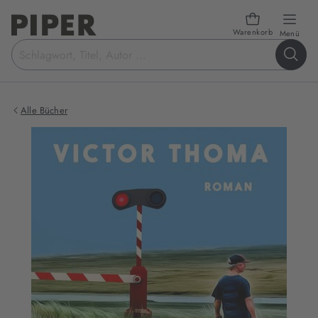
Warenkorb
öffn
Menü
Suchbegriff
eingeben
Alle Bücher