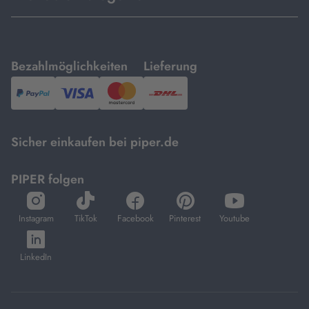
mit
mit
Bezahlmöglichkeiten
Lieferung
PayPal,
Visa
und
DHL.
Mastercard.
Sicher einkaufen bei piper.de
PIPER folgen
öffnet
öffnet
öffnet
öffnet
öffnet
in
in
in
in
in
Instagram
TikTok
Facebook
Pinterest
Youtube
neuem
neuem
neuem
neuem
neuem
öffnet
Tab
Tab
Tab
Tab
Tab
in
LinkedIn
neuem
Tab