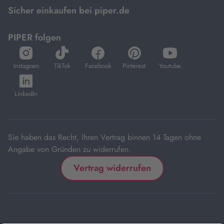
Sicher einkaufen bei piper.de
PIPER folgen
öffnet
öffnet
öffnet
öffnet
öffnet
in
in
in
in
in
Instagram
TikTok
Facebook
Pinterest
Youtube
neuem
neuem
neuem
neuem
neuem
öffnet
Tab
Tab
Tab
Tab
Tab
in
LinkedIn
neuem
Tab
Sie haben das Recht, Ihren Vertrag binnen 14 Tagen ohne
Angabe von Gründen zu widerrufen.
Vertrag widerrufen