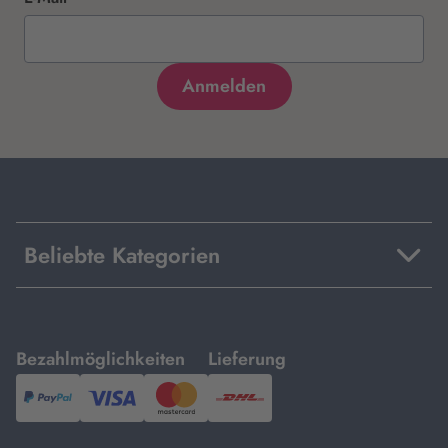
Beliebte Kategorien
mit
mit
Bezahlmöglichkeiten
Lieferung
PayPal,
Visa
und
DHL.
Mastercard.