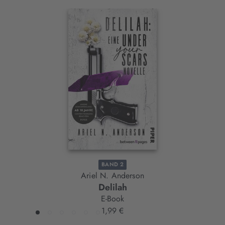
Interaktives
Slider-
Element
BAND 2
Ariel N. Anderson
Delilah
E-Book
1,99 €