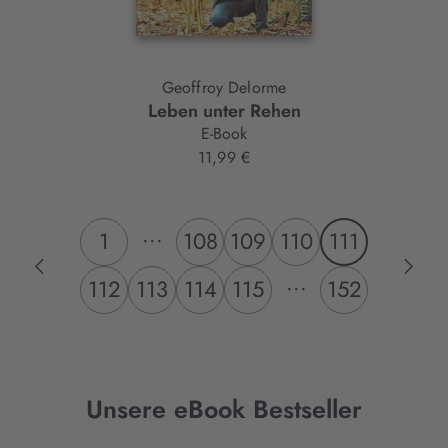
Geoffroy Delorme
Leben unter Rehen
E-Book
11,99 €
...
1
108
109
110
111
...
112
113
114
115
152
Unsere eBook Bestseller