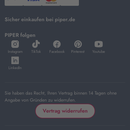
PayPal,
Visa
und
DHL.
Mastercard.
Sicher einkaufen bei piper.de
PIPER folgen
öffnet
öffnet
öffnet
öffnet
öffnet
in
in
in
in
in
Instagram
TikTok
Facebook
Pinterest
Youtube
neuem
neuem
neuem
neuem
neuem
öffnet
Tab
Tab
Tab
Tab
Tab
in
LinkedIn
neuem
Tab
Sie haben das Recht, Ihren Vertrag binnen 14 Tagen ohne
Angabe von Gründen zu widerrufen.
Vertrag widerrufen