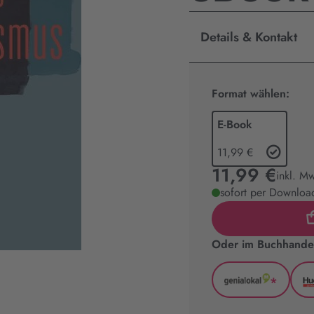
Details & Kontakt
Format wählen:
E-Book
11,99 €
11,99 €
inkl. M
sofort per Download
Oder im Buchhandel
*
GenialLoka
(wird