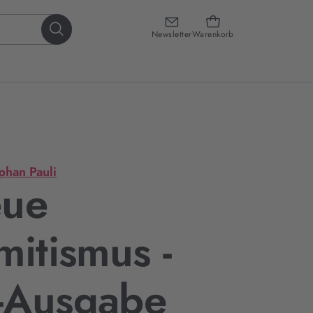
Newsletter
Warenkorb
phan Pauli
eue
mitismus -
-Ausgabe