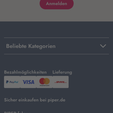
Beliebte Kategorien
mit
mit
Bezahlmöglichkeiten
Lieferung
PayPal,
Visa
und
DHL.
Mastercard.
Sicher einkaufen bei piper.de