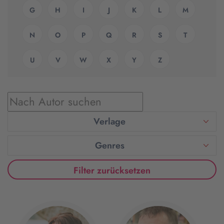
G
H
I
J
K
L
M
N
O
P
Q
R
S
T
U
V
W
X
Y
Z
Verlage
Genres
Filter zurücksetzen