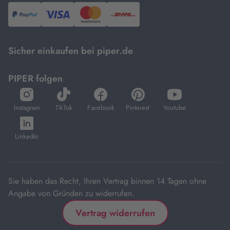
PayPal,
Visa
und
DHL.
Mastercard.
Sicher einkaufen bei piper.de
PIPER folgen
öffnet
öffnet
öffnet
öffnet
öffnet
in
in
in
in
in
Instagram
TikTok
Facebook
Pinterest
Youtube
neuem
neuem
neuem
neuem
neuem
öffnet
Tab
Tab
Tab
Tab
Tab
in
LinkedIn
neuem
Tab
Sie haben das Recht, Ihren Vertrag binnen 14 Tagen ohne
Angabe von Gründen zu widerrufen.
Vertrag widerrufen