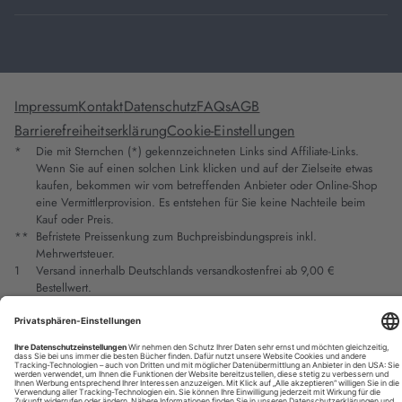
Impressum
Kontakt
Datenschutz
FAQs
AGB
Barrierefreiheitserklärung
Cookie-Einstellungen
*
Die mit Sternchen (*) gekennzeichneten Links sind Affiliate-Links.
Wenn Sie auf einen solchen Link klicken und auf der Zielseite etwas
kaufen, bekommen wir vom betreffenden Anbieter oder Online-Shop
eine Vermittlerprovision. Es entstehen für Sie keine Nachteile beim
Kauf oder Preis.
**
Befristete Preissenkung zum Buchpreisbindungspreis inkl.
Mehrwertsteuer.
1
Versand innerhalb Deutschlands versandkostenfrei ab 9,00 €
Bestellwert.
2
Vorbestellung ab 30 Tage vor Erscheinungstermin möglich.