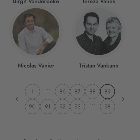
Birgit Vanderbeke
Tereza Vanek
Nicolas Vanier
Tristan Vankann
...
1
86
87
88
89
...
90
91
92
93
98