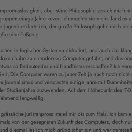
mpromisslosigkeit, aber seine Philosophie sprach mich nie 
ruppen einige Jahre zuvor. Ich mochte sie nicht, fand es 
er Jugend erklärte ich, der große Philosoph gehe mich ni
afie eine Fußnote.
chen in logischen Systemen diskutiert, und auch das klan
radoxen habe zum modernen Computer geführt, und das ers
 etwas so Bedeutendes und Handfestes erschaffen? Ich vers
iert. Die Computer waren zu jener Zeit ja auch noch nicht 
te Journalismus und verbrachte einige Jahre mit Dummheite
der Studienjahre zuzuwenden. Auf dem Höhepunkt des IT-B
lähmend langweilig.
rässliche Juristenprosa stand mir bis zum Hals. Ich kam au
als von der gesegneten Zukunft des Computers, doch nur w
 und diesmal las ich mich gründlicher ein und war gefesse