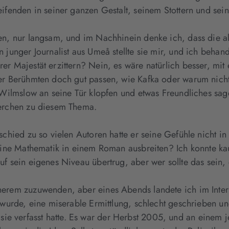
ifenden in seiner ganzen Gestalt, seinem Stottern und sei
en, nur langsam, und im Nachhinein denke ich, dass die al
junger Journalist aus Umeå stellte sie mir, und ich behand
er Majestät erzittern? Nein, es wäre natürlich besser, mi
er Berühmten doch gut passen, wie Kafka oder warum nicht
 Wilmslow an seine Tür klopfen und etwas Freundliches sage
herchen zu diesem Thema.
chied zu so vielen Autoren hatte er seine Gefühle nicht in 
seine Mathematik in einem Roman ausbreiten? Ich konnte ka
f sein eigenes Niveau übertrug, aber wer sollte das sein,
herem zuzuwenden, aber eines Abends landete ich im Inte
 wurde, eine miserable Ermittlung, schlecht geschrieben u
rell sie verfasst hatte. Es war der Herbst 2005, und an ein