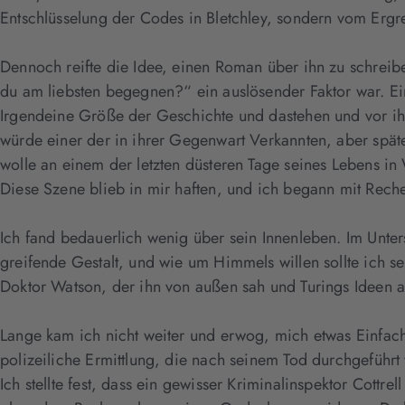
Entschlüsselung der Codes in Bletchley, sondern vom Ergre
Dennoch reifte die Idee, einen Roman über ihn zu schreib
du am liebsten begegnen?“ ein auslösender Faktor war. Ein 
Irgendeine Größe der Geschichte und dastehen und vor ihr
würde einer der in ihrer Gegenwart Verkannten, aber spät
wolle an einem der letzten düsteren Tage seines Lebens in
Diese Szene blieb in mir haften, und ich begann mit Rec
Ich fand bedauerlich wenig über sein Innenleben. Im Unters
greifende Gestalt, und wie um Himmels willen sollte ich 
Doktor Watson, der ihn von außen sah und Turings Ideen au
Lange kam ich nicht weiter und erwog, mich etwas Einfac
polizeiliche Ermittlung, die nach seinem Tod durchgeführt
Ich stellte fest, dass ein gewisser Kriminalinspektor Cott