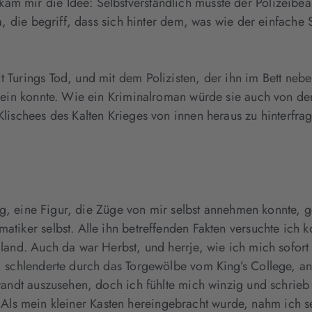
 mir die Idee: Selbstverständlich musste der Polizeibeam
a, die begriff, dass sich hinter dem, was wie der einfache
urings Tod, und mit dem Polizisten, der ihn im Bett neben
 sein konnte. Wie ein Kriminalroman würde sie auch von d
lischees des Kalten Krieges von innen heraus zu hinterfr
ng, eine Figur, die Züge von mir selbst annehmen konnte, ge
tiker selbst. Alle ihn betreffenden Fakten versuchte ich 
land. Auch da war Herbst, und herrje, wie ich mich sofort
 schlenderte durch das Torgewölbe vom King’s College, an 
wandt auszusehen, doch ich fühlte mich winzig und schrieb
e. Als mein kleiner Kasten hereingebracht wurde, nahm ich s