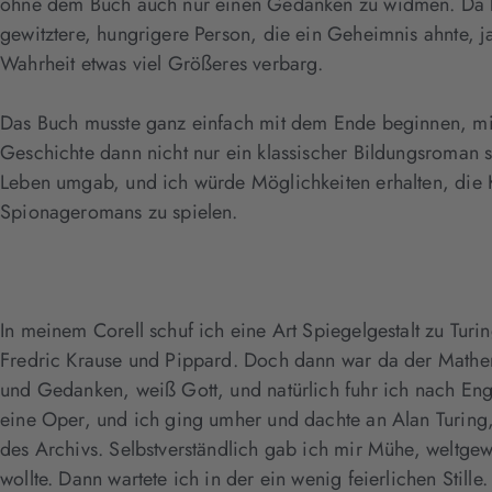
ohne dem Buch auch nur einen Gedanken zu widmen. Da kam
gewitztere, hungrigere Person, die ein Geheimnis ahnte, j
Wahrheit etwas viel Größeres verbarg.
Das Buch musste ganz einfach mit dem Ende beginnen, mit T
Geschichte dann nicht nur ein klassischer Bildungsroman
Leben umgab, und ich würde Möglichkeiten erhalten, die K
Spionageromans zu spielen.
In meinem Corell schuf ich eine Art Spiegelgestalt zu Turi
Fredric Krause und Pippard. Doch dann war da der Mathema
und Gedanken, weiß Gott, und natürlich fuhr ich nach Eng
eine Oper, und ich ging umher und dachte an Alan Turing,
des Archivs. Selbstverständlich gab ich mir Mühe, weltge
wollte. Dann wartete ich in der ein wenig feierlichen Still