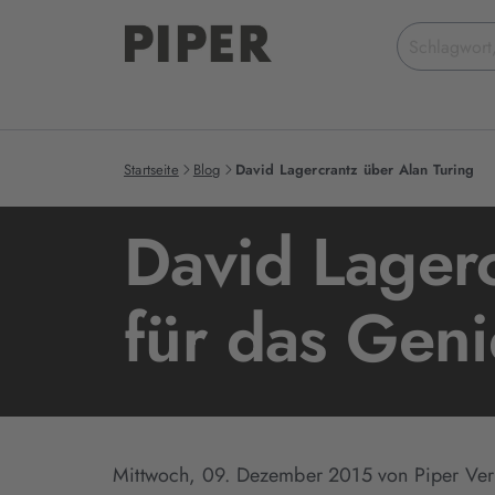
Suchbegriff
eingeben
Startseite
Blog
David Lagercrantz über Alan Turing
David Lagerc
für das Geni
Mittwoch, 09. Dezember 2015
von Piper Ver