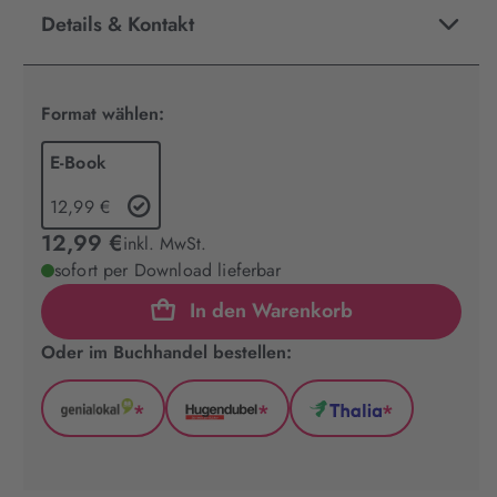
Details & Kontakt
Format wählen:
E-Book
12,99 €
12,99 €
inkl. MwSt.
sofort per Download lieferbar
In den Warenkorb
Oder im Buchhandel bestellen:
*
*
*
GenialLokal
Hugendubel
Thalia
(wird
(wird
(wird
in
in
in
neuem
neuem
neuem