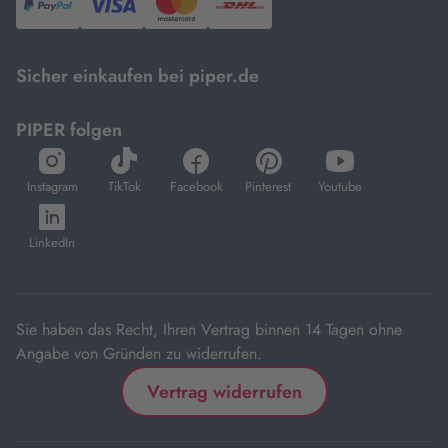
PayPal,
Visa
und
DHL.
Mastercard.
Sicher einkaufen bei piper.de
PIPER folgen
öffnet
öffnet
öffnet
öffnet
öffnet
in
in
in
in
in
Instagram
TikTok
Facebook
Pinterest
Youtube
neuem
neuem
neuem
neuem
neuem
öffnet
Tab
Tab
Tab
Tab
Tab
in
LinkedIn
neuem
Tab
Sie haben das Recht, Ihren Vertrag binnen 14 Tagen ohne
Angabe von Gründen zu widerrufen.
Vertrag widerrufen