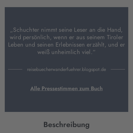
Tab
Tab
Tab
geöffnet)
geöffnet)
geöffnet)
„Schuchter nimmt seine Leser an die Hand,
wird persönlich, wenn er aus seinem Tiroler
Leben und seinen Erlebnissen erzählt, und er
weiß unheimlich viel.“
reisebuecherwanderfuehrer.blogspot.de
Alle Pressestimmen zum Buch
Beschreibung