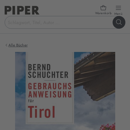
Warenkorb
öffn
Menü
Suchbegriff
eingeben
Alle Bücher