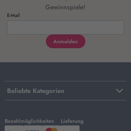
Gewinnspiele!
E-Mail
Beliebte Kategorien
mit
mit
Bezahlmöglichkeiten
Lieferung