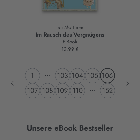
Ian Mortimer
Im Rausch des Vergnügens
E-Book
13,99 €
...
1
103
104
105
106
...
107
108
109
110
152
Unsere eBook Bestseller