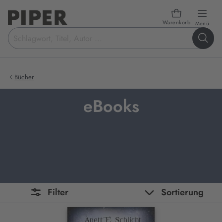
Warenkorb
öffn
Menü
Suchbegriff
eingeben
Bücher
eBooks
Filter
Sortierung