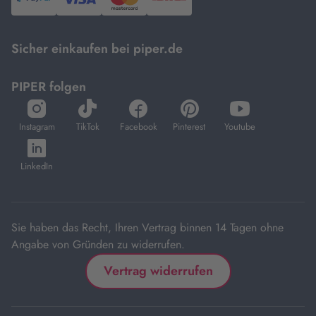
PayPal,
Visa
und
DHL.
Mastercard.
Sicher einkaufen bei piper.de
PIPER folgen
öffnet
öffnet
öffnet
öffnet
öffnet
in
in
in
in
in
Instagram
TikTok
Facebook
Pinterest
Youtube
neuem
neuem
neuem
neuem
neuem
öffnet
Tab
Tab
Tab
Tab
Tab
in
LinkedIn
neuem
Tab
Sie haben das Recht, Ihren Vertrag binnen 14 Tagen ohne
Angabe von Gründen zu widerrufen.
Vertrag widerrufen