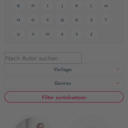
G
H
I
J
K
L
M
N
O
P
Q
R
S
T
U
V
W
X
Y
Z
Verlage
Genres
Filter zurücksetzen