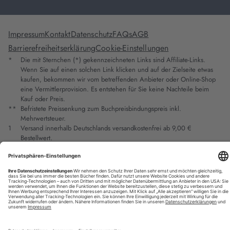
Impressum
Kontakt
Datenschutz
FAQs
AGB
Barrierefreiheitserklärung
Cookie-Einstellungen
*
Die mit Sternchen (*) gekennzeichneten Links sind Affiliate-Links.
Wenn Sie auf einen solchen Link klicken und auf der Zielseite etwas
kaufen, bekommen wir vom betreffenden Anbieter oder Online-Shop
eine Vermittlerprovision. Es entstehen für Sie keine Nachteile beim
Kauf oder Preis.
**
Befristete Preissenkung zum Buchpreisbindungspreis inkl.
Mehrwertsteuer.
1
Versand innerhalb Deutschlands versandkostenfrei ab 9,00 €
Bestellwert.
2
Vorbestellung ab 30 Tage vor Erscheinungstermin möglich.