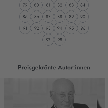
79
80
81
82
83
84
85
86
87
88
89
90
91
92
93
94
95
96
97
98
Preisgekrönte Autor:innen