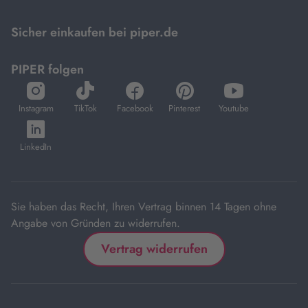
Mastercard.
Sicher einkaufen bei piper.de
PIPER folgen
öffnet
öffnet
öffnet
öffnet
öffnet
in
in
in
in
in
Instagram
TikTok
Facebook
Pinterest
Youtube
neuem
neuem
neuem
neuem
neuem
öffnet
Tab
Tab
Tab
Tab
Tab
in
LinkedIn
neuem
Tab
Sie haben das Recht, Ihren Vertrag binnen 14 Tagen ohne
Angabe von Gründen zu widerrufen.
Vertrag widerrufen