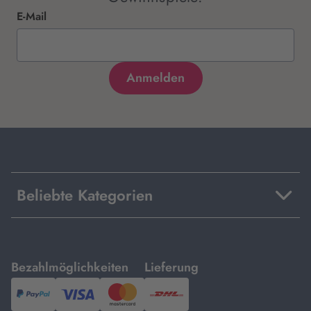
E-Mail
Beliebte Kategorien
mit
mit
Bezahlmöglichkeiten
Lieferung
PayPal,
Visa
und
DHL.