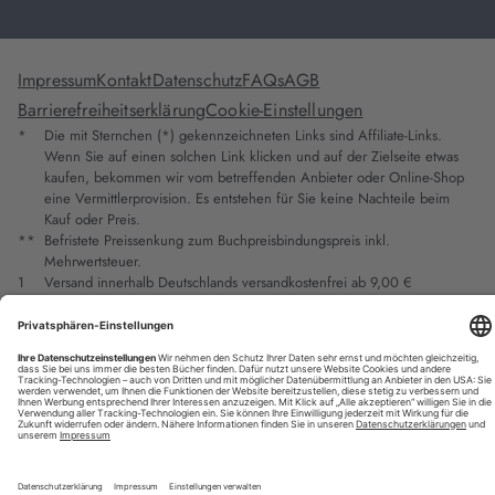
Impressum
Kontakt
Datenschutz
FAQs
AGB
Barrierefreiheitserklärung
Cookie-Einstellungen
*
Die mit Sternchen (*) gekennzeichneten Links sind Affiliate-Links.
Wenn Sie auf einen solchen Link klicken und auf der Zielseite etwas
kaufen, bekommen wir vom betreffenden Anbieter oder Online-Shop
eine Vermittlerprovision. Es entstehen für Sie keine Nachteile beim
Kauf oder Preis.
**
Befristete Preissenkung zum Buchpreisbindungspreis inkl.
Mehrwertsteuer.
1
Versand innerhalb Deutschlands versandkostenfrei ab 9,00 €
Bestellwert.
2
Vorbestellung ab 30 Tage vor Erscheinungstermin möglich.