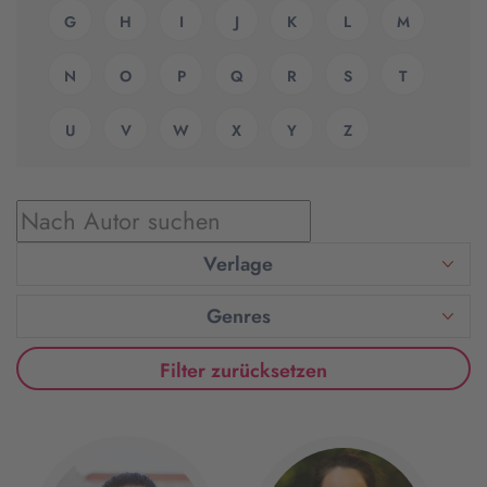
G
H
I
J
K
L
M
N
O
P
Q
R
S
T
U
V
W
X
Y
Z
Verlage
Genres
Filter zurücksetzen