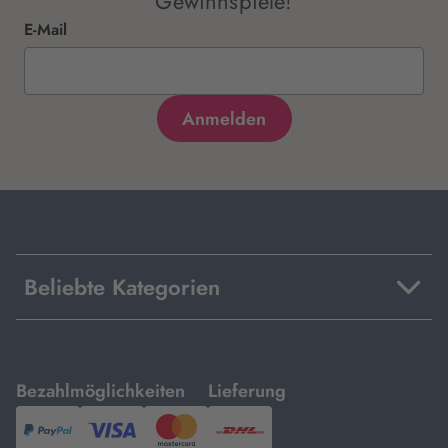
Gewinnspiele!
E-Mail
Beliebte Kategorien
mit
mit
Bezahlmöglichkeiten
Lieferung
PayPal,
Visa
und
DHL.