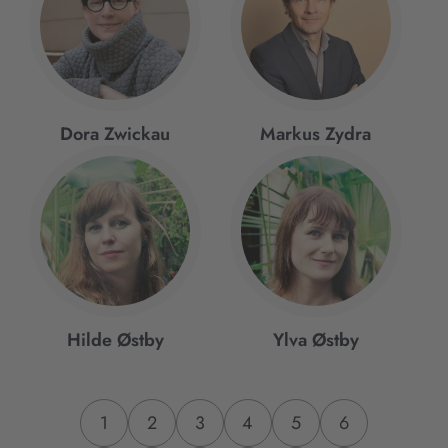
Dora Zwickau
Markus Zydra
Hilde Østby
Ylva Østby
1
2
3
4
5
6