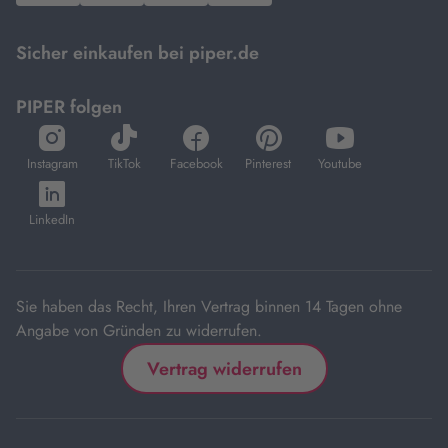
Mastercard.
Sicher einkaufen bei piper.de
PIPER folgen
öffnet
öffnet
öffnet
öffnet
öffnet
in
in
in
in
in
Instagram
TikTok
Facebook
Pinterest
Youtube
neuem
neuem
neuem
neuem
neuem
öffnet
Tab
Tab
Tab
Tab
Tab
in
LinkedIn
neuem
Tab
Sie haben das Recht, Ihren Vertrag binnen 14 Tagen ohne
Angabe von Gründen zu widerrufen.
Vertrag widerrufen