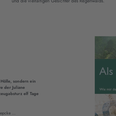
und die vielfältigen Gesichter des Regenwalds.
Hölle, sondern ein
e der Juliane
zeugabsturz elf Tage
Koepcke …