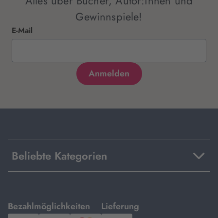
Alles über Bücher, Autor:innen und
Gewinnspiele!
E-Mail
Beliebte Kategorien
mit
mit
Bezahlmöglichkeiten
Lieferung