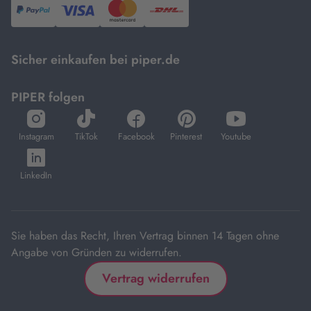
PayPal,
Visa
und
DHL.
Mastercard.
Sicher einkaufen bei piper.de
PIPER folgen
öffnet
öffnet
öffnet
öffnet
öffnet
in
in
in
in
in
Instagram
TikTok
Facebook
Pinterest
Youtube
neuem
neuem
neuem
neuem
neuem
öffnet
Tab
Tab
Tab
Tab
Tab
in
LinkedIn
neuem
Tab
Sie haben das Recht, Ihren Vertrag binnen 14 Tagen ohne
Angabe von Gründen zu widerrufen.
Vertrag widerrufen