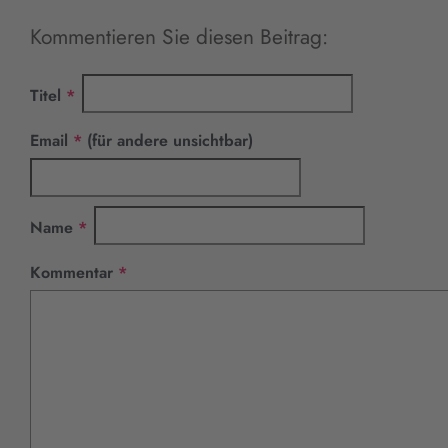
Kommentieren Sie diesen Beitrag:
Pflichtfeld
Titel
*
Pflichtfeld
Email
*
(für andere unsichtbar)
Pflichtfeld
Name
*
Pflichtfeld
Kommentar
*