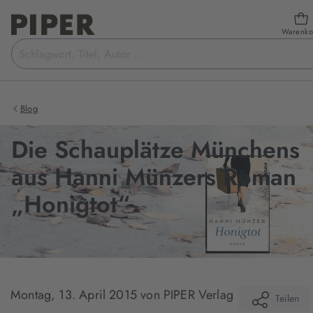
Warenko
Suchbegriff
eingeben
Blog
Die Schauplätze Münchens
aus Hanni Münzers Roman
„Honigtot“
Montag, 13. April 2015
von PIPER Verlag
Teilen