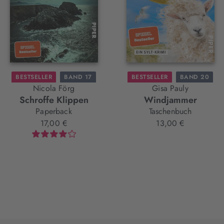
BESTSELLER
BAND 17
BESTSELLER
BAND 20
Nicola Förg
Gisa Pauly
Schroffe Klippen
Windjammer
Paperback
Taschenbuch
17,00 €
13,00 €