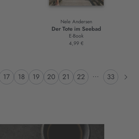
Nele Andersen
Der Tote im Seebad
E-Book
4,99 €
...
17
18
19
20
21
22
33