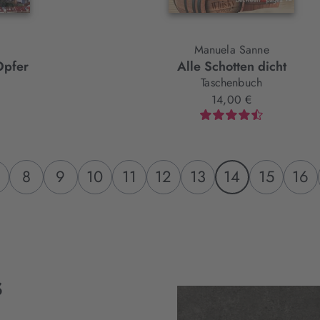
Manuela Sanne
Opfer
Alle Schotten dicht
Taschenbuch
14,00 €
8
9
10
11
12
13
14
15
16
s