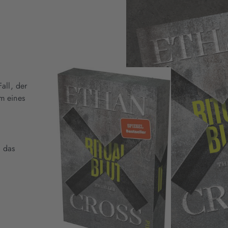
all, der
m eines
e das