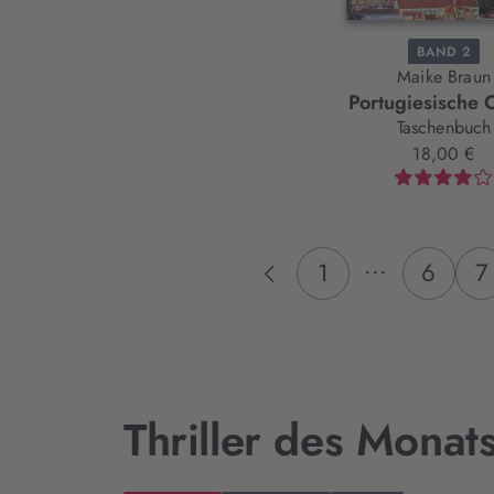
BAND 2
Maike Braun
Portugiesische 
Taschenbuch
18,00 €
...
1
6
7
Thriller des Monat