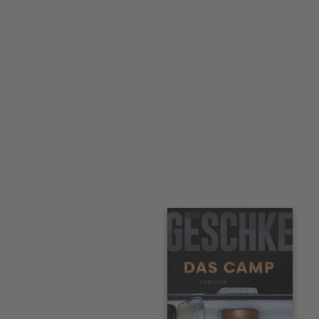
Interaktives
Slider-
Element