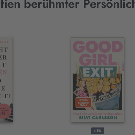
fien berühmter Persönlic
NEU