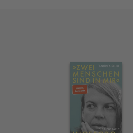
Interaktives
Slider-
Element