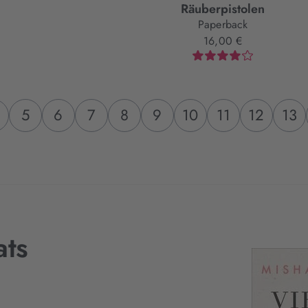
Räuberpistolen
Paperback
16,00 €
5
6
7
8
9
10
11
12
13
ats