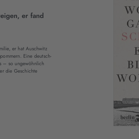
weigen, er fand
milie, er hat Auschwitz
rpommern. Eine deutsch-
ds – so ungewöhnlich
er die Geschichte