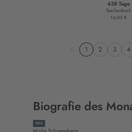
438 Tage
Taschenbuch
14,00 €
1
2
3
4
Biografie des Mon
NEU
Misha Schoeneberg