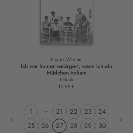
Andrea Wüstner
Ich war immer verärgert, wenn ich ein
Mädchen bekam
E-Book
10,99 €
...
1
21
22
23
24
25
26
27
28
29
30