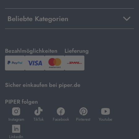
Beliebte Kategorien
mit
mit
Bezahlmöglichkeiten
Lieferung
PayPal,
Visa
und
DHL.
Mastercard.
Sicher einkaufen bei piper.de
PIPER folgen
öffnet
öffnet
öffnet
öffnet
öffnet
in
in
in
in
in
Instagram
TikTok
Facebook
Pinterest
Youtube
neuem
neuem
neuem
neuem
neuem
öffnet
Tab
Tab
Tab
Tab
Tab
in
LinkedIn