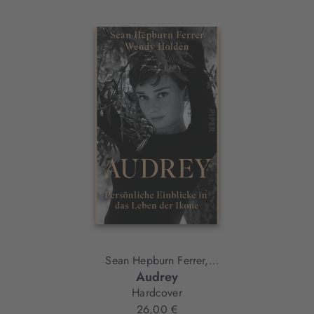
Interaktives
Slider-
Element
Sean Hepburn Ferrer,
Audrey
Wendy Holden
Hardcover
26,00 €