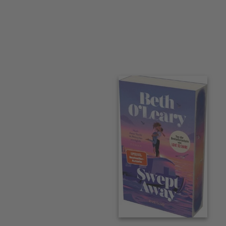
Interaktives
Slider-
Element