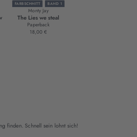
FARBSCHNITT
BAND 1
Monty Jay
w
The Lies we steal
Paperback
18,00 €
g finden. Schnell sein lohnt sich!