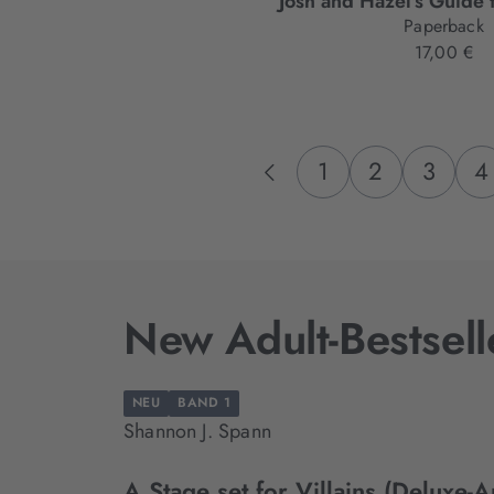
Josh and Hazel's Guide 
Paperback
17,00 €
1
2
3
4
New Adult-Bestsell
NEU
BAND 1
Shannon J. Spann
A Stage set for Villains (Deluxe-