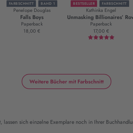
FARBSCHNITT
BAND 1
BESTSELLER
FARBSCHNITT
Penelope Douglas
Kathinka Engel
BAND 1
Falls Boys
Unmasking Billionaires’ Ro
Paperback
Paperback
18,00 €
17,00 €
Weitere Bücher mit Farbschnitt
st, lassen sich einzelne Exemplare noch in Ihrer Buchhandlun