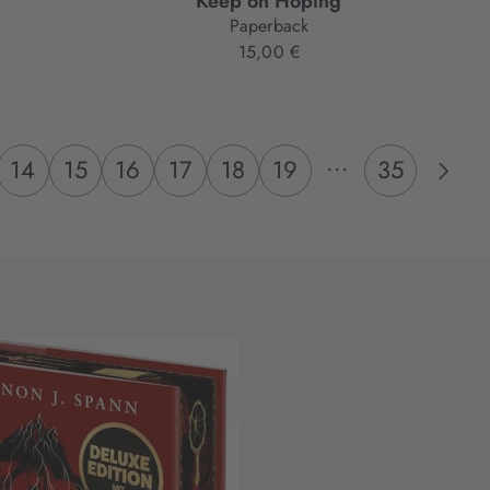
Keep on Hoping
Paperback
15,00 €
...
14
15
16
17
18
19
35