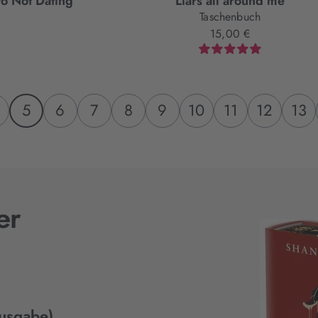
to Not Dating
Liars all around me
Taschenbuch
15,00 €
5
6
7
8
9
10
11
12
13
er
Ausgabe)