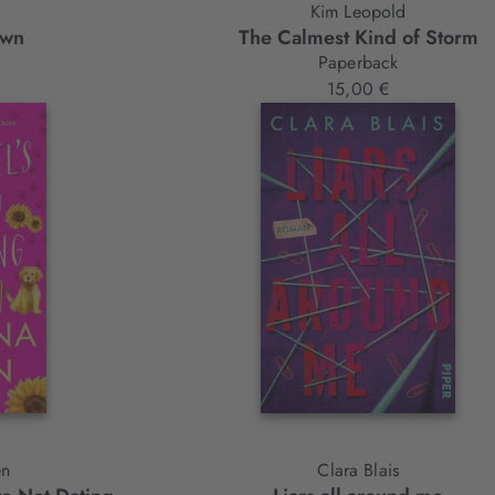
Kim Leopold
own
The Calmest Kind of Storm
Paperback
15,00 €
en
Clara Blais