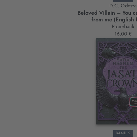
D.C. Odesza
Beloved Villain – You ca
from me (English 
Paperback
16,00 €
BAND 2