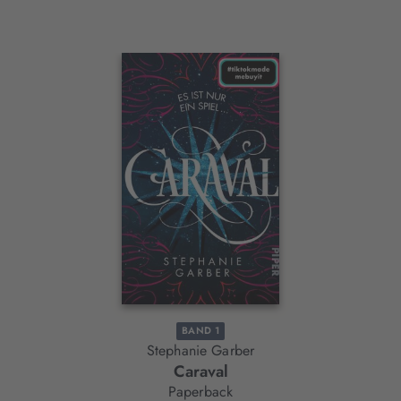
Interaktives
Slider-
Element
BAND 1
Stephanie Garber
Caraval
Paperback