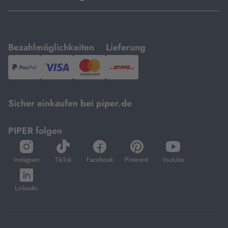
mit
mit
Bezahlmöglichkeiten
Lieferung
PayPal,
Visa
und
DHL.
Mastercard.
Sicher einkaufen bei piper.de
PIPER folgen
öffnet
öffnet
öffnet
öffnet
öffnet
in
in
in
in
in
Instagram
TikTok
Facebook
Pinterest
Youtube
neuem
neuem
neuem
neuem
neuem
öffnet
Tab
Tab
Tab
Tab
Tab
in
LinkedIn
neuem
Tab