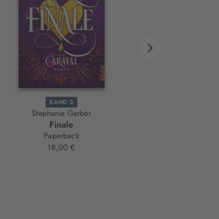
BAND 3
BAND 2
Stephanie Garber
Brandon Sanderson
Finale
Krieger des Feuers
Paperback
Paperback
18,00 €
22,00 €