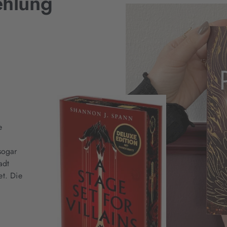
ehlung
e
sogar
adt
et. Die