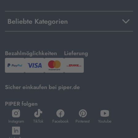
Beliebte Kategorien
mit
mit
Bezahlmöglichkeiten
Lieferung
PayPal,
Visa
und
DHL.
Mastercard.
Sicher einkaufen bei piper.de
PIPER folgen
öffnet
öffnet
öffnet
öffnet
öffnet
in
in
in
in
in
Instagram
TikTok
Facebook
Pinterest
Youtube
neuem
neuem
neuem
neuem
neuem
öffnet
Tab
Tab
Tab
Tab
Tab
in