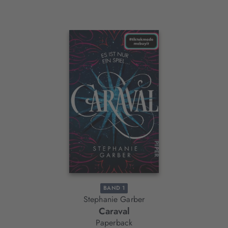
Interaktives
Slider-
Element
BAND 1
Stephanie Garber
Caraval
Paperback