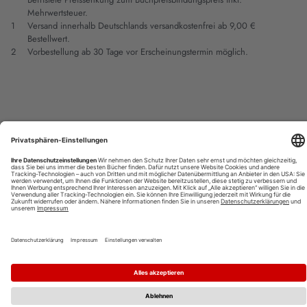
Mehrwertsteuer.
1
Versand innerhalb Deutschlands versandkostenfrei ab 9,00 €
Bestellwert.
2
Vorbestellung ab 30 Tage vor Erscheinungstermin möglich.