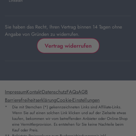
LinkedIn
neuem
Tab
Sie haben das Recht, Ihren Vertrag binnen 14 Tagen ohne
Angabe von Gründen zu widerrufen.
Vertrag widerrufen
Impressum
Kontakt
Datenschutz
FAQs
AGB
Barrierefreiheitserklärung
Cookie-Einstellungen
*
Die mit Sternchen (*) gekennzeichneten Links sind Affiliate-Links.
Wenn Sie auf einen solchen Link klicken und auf der Zielseite etwas
kaufen, bekommen wir vom betreffenden Anbieter oder Online-Shop
eine Vermittlerprovision. Es entstehen für Sie keine Nachteile beim
Kauf oder Preis.
**
Befristete Preissenkung zum Buchpreisbindungspreis inkl.