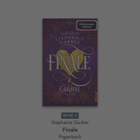
Interaktives
Slider-
Element
BAND 3
Stephanie Garber
Finale
Paperback