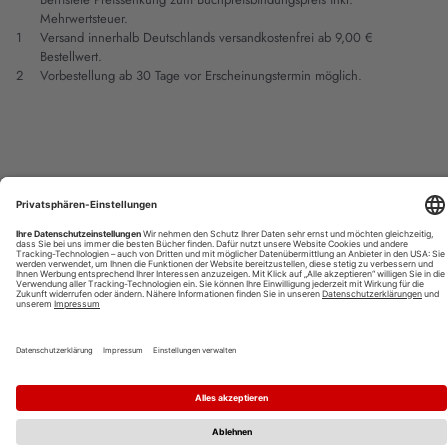
Mehrwertsteuer.
1
Versand innerhalb Deutschlands versandkostenfrei ab 9,00 €
Bestellwert.
2
Vorbestellung ab 30 Tage vor Erscheinungstermin möglich.