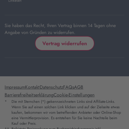
LinkedIn
neuem
Tab
Sie haben das Recht, Ihren Vertrag binnen 14 Tagen ohne
Angabe von Gründen zu widerrufen.
Vertrag widerrufen
Impressum
Kontakt
Datenschutz
FAQs
AGB
Barrierefreiheitserklärung
Cookie-Einstellungen
*
Die mit Sternchen (*) gekennzeichneten Links sind Affiliate-Links.
Wenn Sie auf einen solchen Link klicken und auf der Zielseite etwas
kaufen, bekommen wir vom betreffenden Anbieter oder Online-Shop
eine Vermittlerprovision. Es entstehen für Sie keine Nachteile beim
Kauf oder Preis.
**
Befristete Preissenkung zum Buchpreisbindungspreis inkl.