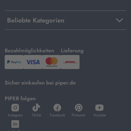
Beliebte Kategorien
mit
mit
Bezahlmöglichkeiten
Lieferung
PayPal,
Visa
und
DHL.
Mastercard.
Sicher einkaufen bei piper.de
PIPER folgen
öffnet
öffnet
öffnet
öffnet
öffnet
in
in
in
in
in
Instagram
TikTok
Facebook
Pinterest
Youtube
neuem
neuem
neuem
neuem
neuem
öffnet
Tab
Tab
Tab
Tab
Tab
in