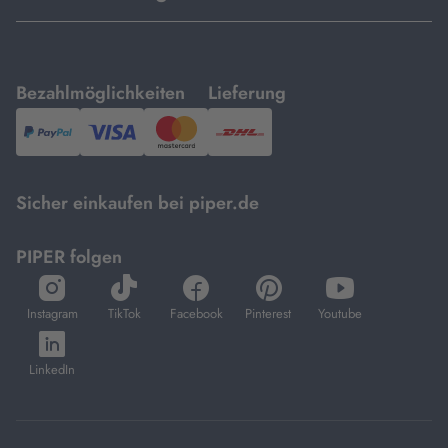
mit
mit
Bezahlmöglichkeiten
Lieferung
PayPal,
Visa
und
DHL.
Mastercard.
Sicher einkaufen bei piper.de
PIPER folgen
öffnet
öffnet
öffnet
öffnet
öffnet
in
in
in
in
in
Instagram
TikTok
Facebook
Pinterest
Youtube
neuem
neuem
neuem
neuem
neuem
öffnet
Tab
Tab
Tab
Tab
Tab
in
LinkedIn
neuem
Tab