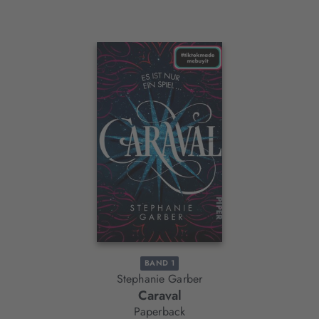
Interaktives
Slider-
Element
BAND 1
Stephanie Garber
Caraval
Paperback