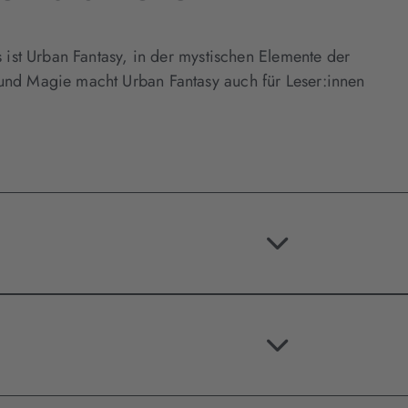
ist Urban Fantasy, in der mystischen Elemente der
und Magie macht Urban Fantasy auch für Leser:innen