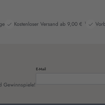
age
Kostenloser Versand ab 9,00 €
Vorb
1
E-Mail
d Gewinnspiele!