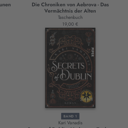
Runen
Die Chroniken von Aebrova - Das
Vermächtnis der Alten
Taschenbuch
19,00 €
BAND 1
Kari Vanadis