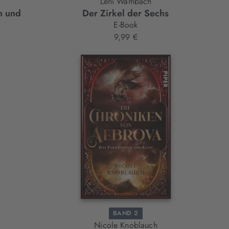
Leni Wambach
h und
Der Zirkel der Sechs
E-Book
9,99 €
BAND 2
Nicole Knoblauch