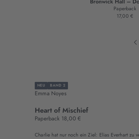
Bronwick Hall – Do
Paperback
17,00 €
NEU
BAND 2
Emma Noyes
Heart of Mischief
Paperback 18,00 €
Charlie hat nur noch ein Ziel: Elias Everhart zu 