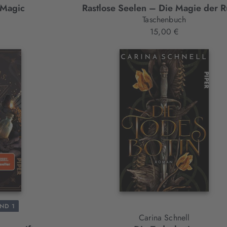
 Magic
Rastlose Seelen – Die Magie der 
Taschenbuch
15,00 €
ND 1
Carina Schnell