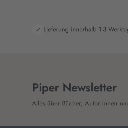
Lieferung innerhalb 1-3 Werkt
Piper Newsletter
Alles über Bücher, Autor:innen un