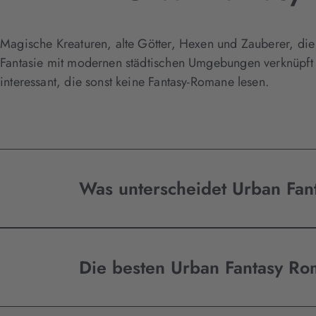
Magische Kreaturen, alte Götter, Hexen und Zauberer, die
Fantasie mit modernen städtischen Umgebungen verknüpft
interessant, die sonst keine Fantasy-Romane lesen.
Was unterscheidet Urban Fan
Die besten Urban Fantasy Ro