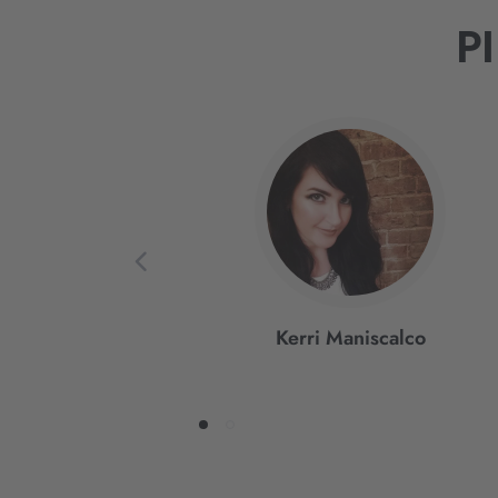
P
Interaktives
Slider-
Element
Kerri Maniscalco