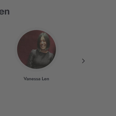
en
Vanessa Len
Jennifer Estep