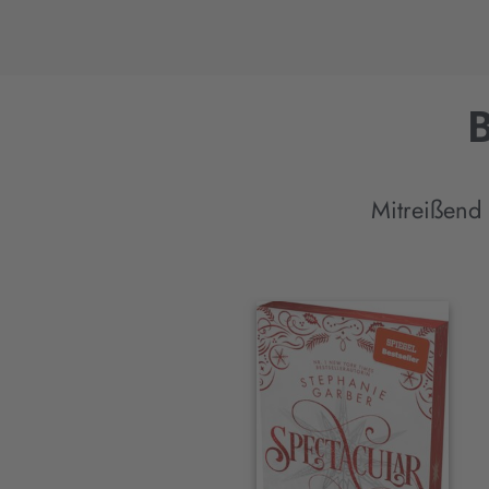
B
Mitreißend
Interaktives
Slider-
Element