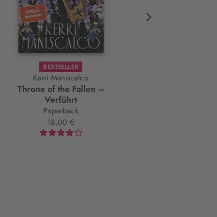
BESTSELLER
BESTSELLER
FARBSCHNIT
Kerri Maniscalco
Cecy Robson
Throne of the Fallen –
Bloodguard
Verführt
Hardcover
Paperback
24,00 €
18,00 €