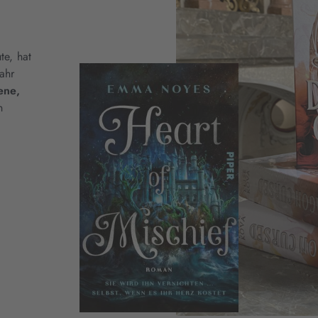
te, hat
ahr
ene,
n