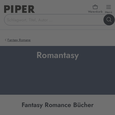
Warenkorb
öf
Menü
Suchbegriff
eingeben
Fantasy Romane
Romantasy
Fantasy Romance Bücher