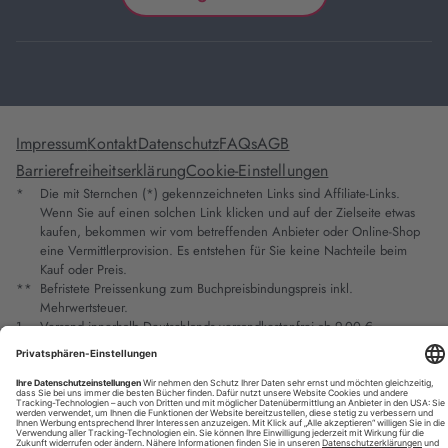
Impressum
Kontakt
Datenschutz
FAQs
AGB
Barrierefreiheitserklärung
Cookie-Einstellungen
*
Die mit Sternchen (*) gekennzeichneten Links sind Affiliate-Links.
Wenn Sie auf einen solchen Link klicken und auf der Zielseite etwas
kaufen, bekommen wir vom betreffenden Anbieter oder Online-Shop
eine Vermittlerprovision. Es entstehen für Sie keine Nachteile beim
Kauf oder Preis.
**
Befristete Preissenkung zum Buchpreisbindungspreis inkl.
Mehrwertsteuer.
1
Versand innerhalb Deutschlands versandkostenfrei ab 9,00 €
Bestellwert.
2
Vorbestellung ab 30 Tage vor Erscheinungstermin möglich.