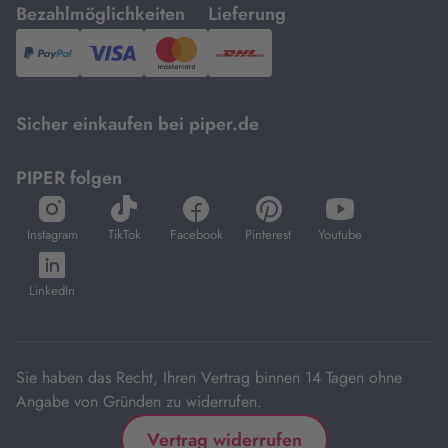
mit
mit
Bezahlmöglichkeiten
Lieferung
PayPal,
Visa
und
DHL.
Mastercard.
Sicher einkaufen bei piper.de
PIPER folgen
öffnet
öffnet
öffnet
öffnet
öffnet
in
in
in
in
in
Instagram
TikTok
Facebook
Pinterest
Youtube
neuem
neuem
neuem
neuem
neuem
öffnet
Tab
Tab
Tab
Tab
Tab
in
LinkedIn
neuem
Tab
Sie haben das Recht, Ihren Vertrag binnen 14 Tagen ohne
Angabe von Gründen zu widerrufen.
Vertrag widerrufen