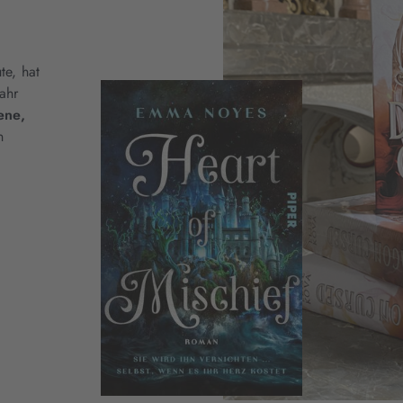
te, hat
ahr
ene,
n