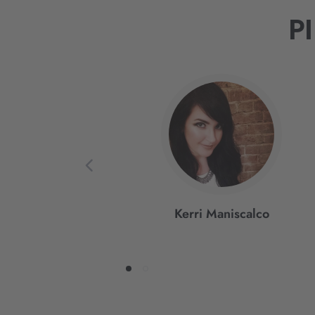
P
Interaktives
Slider-
Element
Kerri Maniscalco