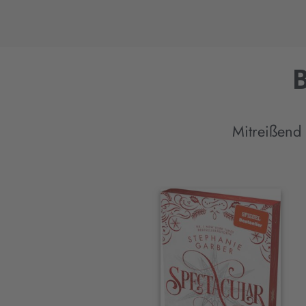
B
Mitreißend
Interaktives
Slider-
Element