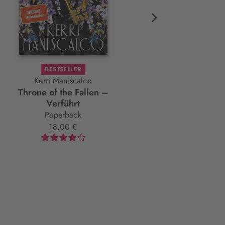
BESTSELLER
BESTSELLER
FARBSCHNIT
Kerri Maniscalco
Cecy Robson
Throne of the Fallen –
Bloodguard
Verführt
Hardcover
Paperback
24,00 €
18,00 €