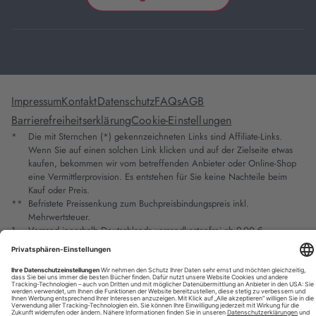
Impressum
Kontakt
Datenschutz
FAQs
AGB
Barrierefreiheitserklärung
Cookie-Einstellungen
*
Die mit Sternchen (*) gekennzeichneten Links sind Affiliate-Links.
Wenn Sie auf einen solchen Link klicken und auf der Zielseite etwas
kaufen, bekommen wir vom betreffenden Anbieter oder Online-Shop
eine Vermittlerprovision. Es entstehen für Sie keine Nachteile beim
Kauf oder Preis.
**
Befristete Preissenkung zum Buchpreisbindungspreis inkl.
Mehrwertsteuer.
1
Versand innerhalb Deutschlands versandkostenfrei ab 9,00 €
Bestellwert.
2
Vorbestellung ab 30 Tage vor Erscheinungstermin möglich.