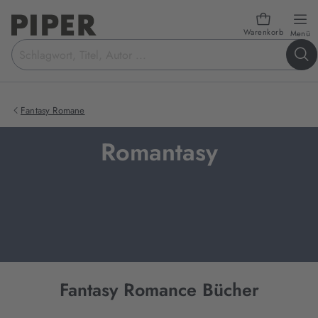
Warenkorb
öf
Menü
Suchbegriff
eingeben
Fantasy Romane
Romantasy
Fantasy Romance Bücher