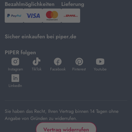
mit
mit
Bezahlmöglichkeiten
Lieferung
PayPal,
Visa
und
DHL.
Mastercard.
Sicher einkaufen bei piper.de
PIPER folgen
öffnet
öffnet
öffnet
öffnet
öffnet
in
in
in
in
in
Instagram
TikTok
Facebook
Pinterest
Youtube
neuem
neuem
neuem
neuem
neuem
öffnet
Tab
Tab
Tab
Tab
Tab
in
LinkedIn
neuem
Tab
Sie haben das Recht, Ihren Vertrag binnen 14 Tagen ohne
Angabe von Gründen zu widerrufen.
Vertrag widerrufen