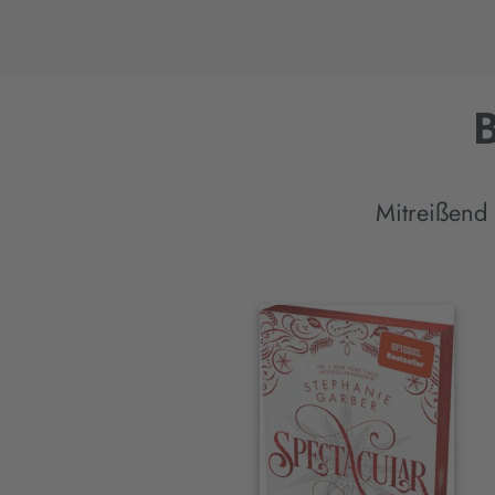
B
Mitreißend
Interaktives
Slider-
Element