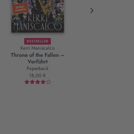
BESTSELLER
BESTSELLER
FARBSCHNIT
Kerri Maniscalco
Cecy Robson
Throne of the Fallen –
Bloodguard
Verführt
Hardcover
Paperback
24,00 €
18,00 €