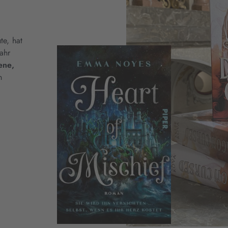
te, hat
ahr
ene,
n