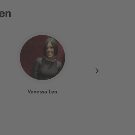
en
Vanessa Len
Jennifer Estep