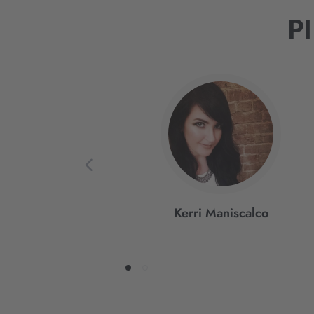
P
Interaktives
Slider-
Element
Kerri Maniscalco