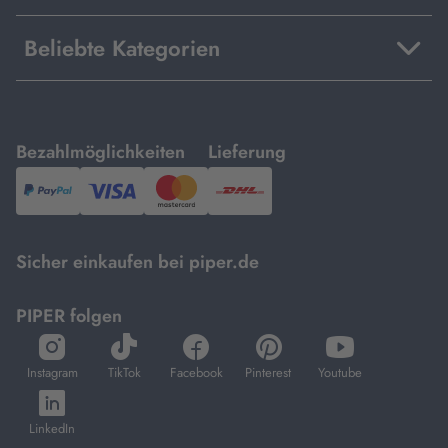
Beliebte Kategorien
mit
mit
Bezahlmöglichkeiten
Lieferung
PayPal,
Visa
und
DHL.
Mastercard.
Sicher einkaufen bei piper.de
PIPER folgen
öffnet
öffnet
öffnet
öffnet
öffnet
in
in
in
in
in
Instagram
TikTok
Facebook
Pinterest
Youtube
neuem
neuem
neuem
neuem
neuem
öffnet
Tab
Tab
Tab
Tab
Tab
in
LinkedIn
neuem