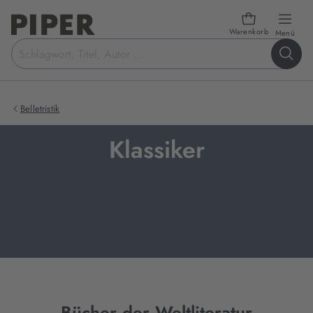
Warenkorb
öffn
Menü
Suchbegriff
eingeben
Belletristik
Klassiker
Bücher der Weltliteratur