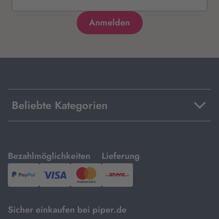
Beliebte Kategorien
mit
mit
Bezahlmöglichkeiten
Lieferung
PayPal,
Visa
und
DHL.
Mastercard.
Sicher einkaufen bei piper.de