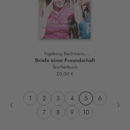
Ingeborg Bachmann,
Briefe einer Freundschaft
Hans Werner Henze
Taschenbuch
20,00 €
1
2
3
4
5
6
7
8
9
10