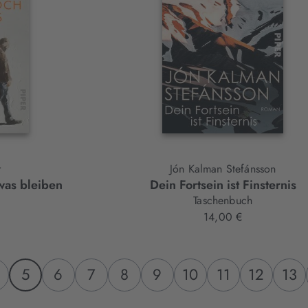
r
Jón Kalman Stefánsson
was bleiben
Dein Fortsein ist Finsternis
Taschenbuch
14,00 €
5
6
7
8
9
10
11
12
13