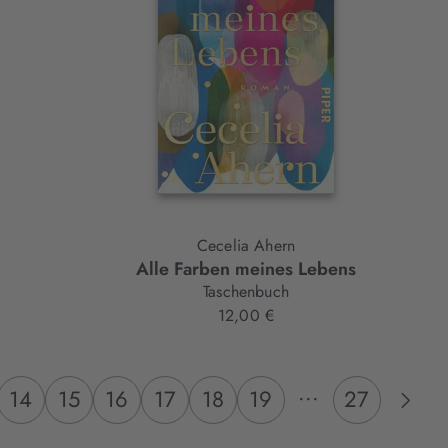
Cecelia Ahern
Alle Farben meines Lebens
Taschenbuch
12,00 €
...
14
15
16
17
18
19
27