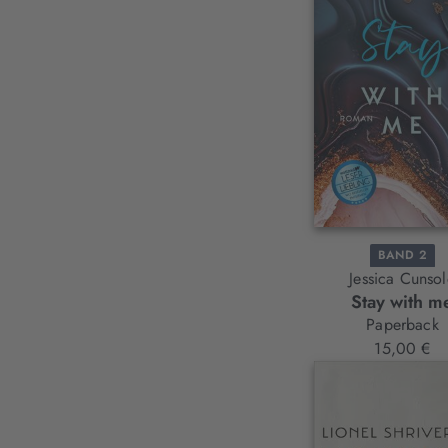
BAND 2
Jessica Cunso
Stay with m
Paperback
15,00 €