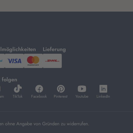
mit
lmöglichkeiten
Lieferung
ayPal,
Visa
und
DHL.
Mastercard.
 folgen
fnet
öffnet
öffnet
öffnet
öffnet
öffnet
in
in
in
in
in
ram
TikTok
Facebook
Pinterest
Youtube
LinkedIn
euem
neuem
neuem
neuem
neuem
neuem
ab
Tab
Tab
Tab
Tab
Tab
agen ohne Angabe von Gründen zu widerrufen.