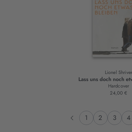
Lionel Shrive
Lass uns doch noch et
Hardcover
24,00 €
1
2
3
4