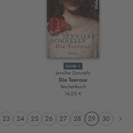
BAND 1
Jennifer Donnelly
Die Teerose
Taschenbuch
14,00 €
23
24
25
26
27
28
29
30