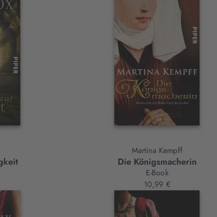
Martina Kempff
gkeit
Die Königsmacherin
E-Book
10,99 €