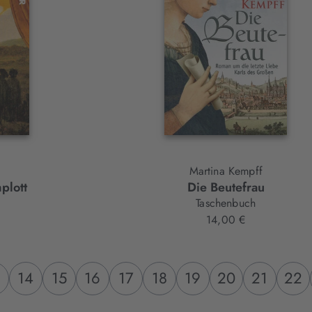
Martina Kempff
plott
Die Beutefrau
Taschenbuch
14,00 €
14
15
16
17
18
19
20
21
22