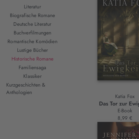
Literatur
Biografische Romane
Deutsche Literatur
Buchverfilmungen
Romantische Komödien
Lustige Bücher
Historische Romane
Familiensaga
Klassiker
Kurzgeschichten &
Anthologien
Katia Fox
Das Tor zur Ewi
E-Book
8,99 €