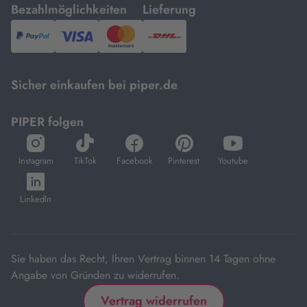
mit
mit
Bezahlmöglichkeiten
Lieferung
PayPal,
Visa
und
DHL.
Mastercard.
Sicher einkaufen bei piper.de
PIPER folgen
öffnet
öffnet
öffnet
öffnet
öffnet
in
in
in
in
in
Instagram
TikTok
Facebook
Pinterest
Youtube
neuem
neuem
neuem
neuem
neuem
öffnet
Tab
Tab
Tab
Tab
Tab
in
LinkedIn
neuem
Tab
Sie haben das Recht, Ihren Vertrag binnen 14 Tagen ohne
Angabe von Gründen zu widerrufen.
Vertrag widerrufen