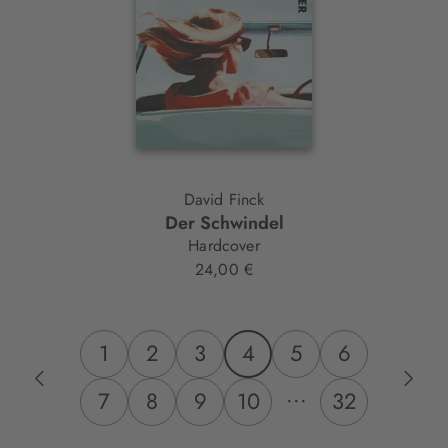
David Finck
Der Schwindel
Hardcover
24,00 €
1
2
3
4
5
6
...
7
8
9
10
32