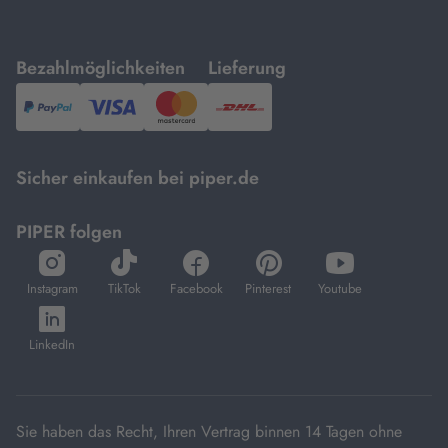
mit
mit
Bezahlmöglichkeiten
Lieferung
PayPal,
Visa
und
DHL.
Mastercard.
Sicher einkaufen bei piper.de
PIPER folgen
öffnet
öffnet
öffnet
öffnet
öffnet
in
in
in
in
in
Instagram
TikTok
Facebook
Pinterest
Youtube
neuem
neuem
neuem
neuem
neuem
öffnet
Tab
Tab
Tab
Tab
Tab
in
LinkedIn
neuem
Tab
Sie haben das Recht, Ihren Vertrag binnen 14 Tagen ohne